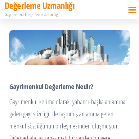
Değerleme Uzmanlığı
İçeriğe
Gayrimenkul Değerleme Uzmanlığı
atla
Gayrimenkul Değerleme Nedir?
Gayrimenkul kelime olarak, yabancı-başka anlamına
gelen gayr sözcüğü ile taşınmış anlamına gelen
menkul sözcüğünün birleşmesinden oluşmuştur.
Diğer adıyla taşınmaz mal; bir yerden bir yere