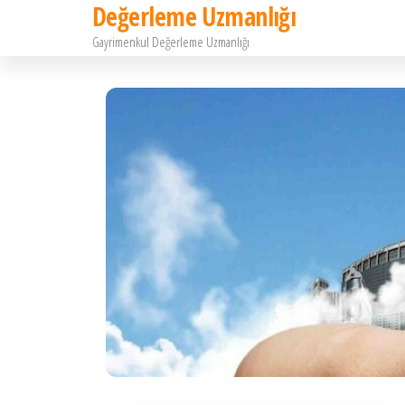
Değerleme Uzmanlığı
İçeriğe
Gayrimenkul Değerleme Uzmanlığı
atla