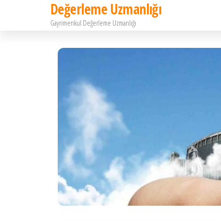
Değerleme Uzmanlığı
İçeriğe
Gayrimenkul Değerleme Uzmanlığı
atla